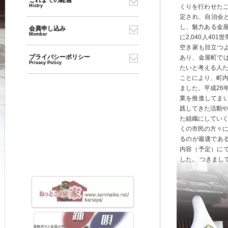
これまでの経過
Histry
くりを行わせたこ
定され、自治会
し、魅力ある金屋
会員申し込み
Member
に2,040人40
空き家も目立つ
プライバシーポリシー
あり、金屋町では
Privacy Policy
たいと考える人
ことにより、町
ました。平成26
業を推進してまい
践してきた活動
た組織にしてい
くの市民の方々
るのが最適であ
内容（予定）にて
した。 つきまし