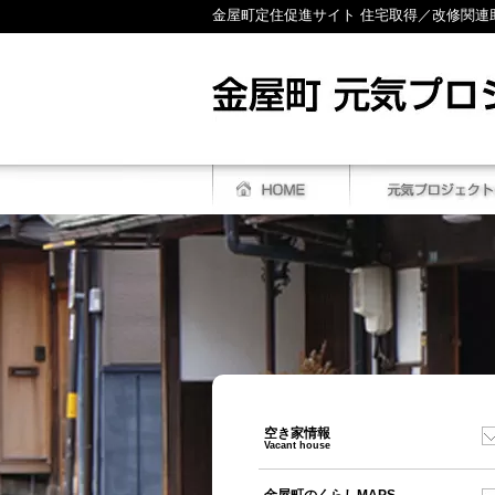
金屋町定住促進サイト 住宅取得／改修関連
空き家情報
Vacant house