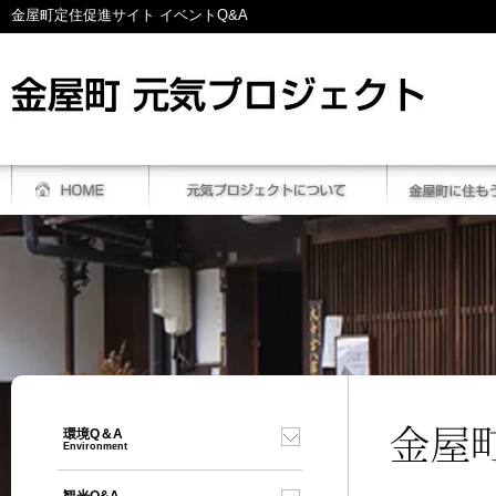
金屋町定住促進サイト イベントQ&A
環境Q＆A
Environment