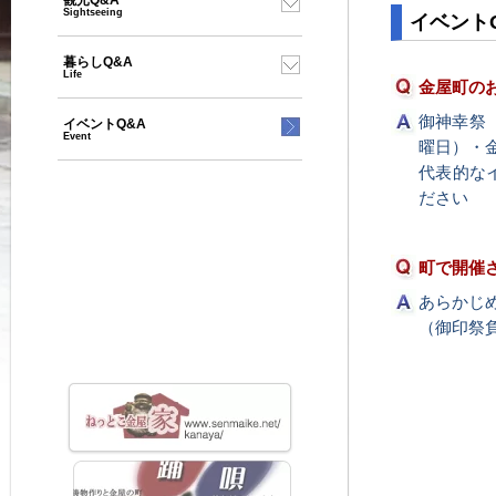
観光Q&A
Sightseeing
イベント
暮らしQ&A
Life
金屋町の
御神幸祭（
イベントQ&A
Event
曜日）・金
代表的な
ださい
町で開催
あらかじ
（御印祭負